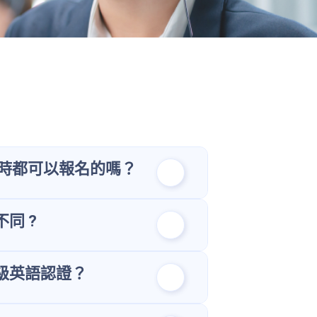
隨時都可以報名的嗎？
同 ?
級英語認證？