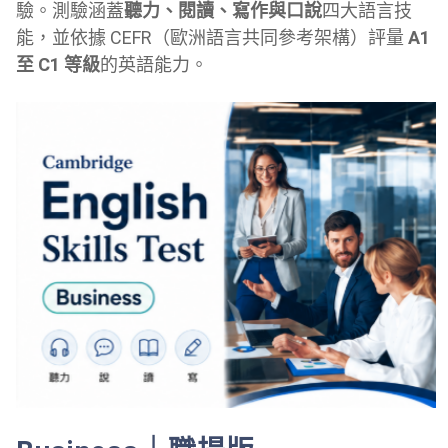
驗。測驗涵蓋
聽力、閱讀、寫作與口說
四大語言技
能，並依據 CEFR（歐洲語言共同參考架構）評量
A1
至 C1 等級
的英語能力。