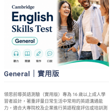
General｜實用版
領思前導英語測驗（實用版）專為 16 歲以上成人學
習者設計，著重評量日常生活中常用的英語溝通能
力，適合大專院校及企業進行英語程度評估或培訓測