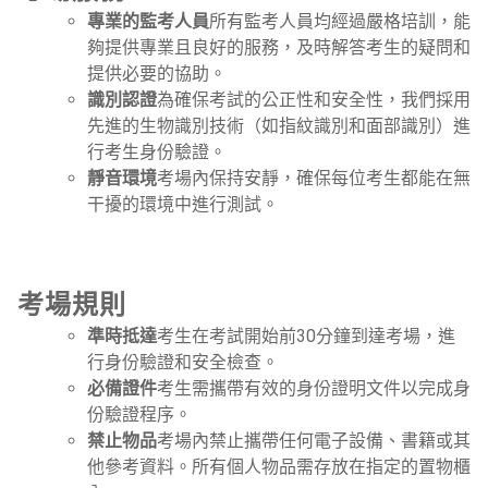
專業的監考人員
所有監考人員均經過嚴格培訓，能
夠提供專業且良好的服務，及時解答考生的疑問和
提供必要的協助。
識別認證
為確保考試的公正性和安全性，我們採用
先進的生物識別技術（如指紋識別和面部識別）進
行考生身份驗證。
靜音環境
考場內保持安靜，確保每位考生都能在無
干擾的環境中進行測試。
考場規則
準時抵達
考生在考試開始前30分鐘到達考場，進
行身份驗證和安全檢查。
必備證件
考生需攜帶有效的身份證明文件以完成身
份驗證程序。
禁止物品
考場內禁止攜帶任何電子設備、書籍或其
他參考資料。所有個人物品需存放在指定的置物櫃