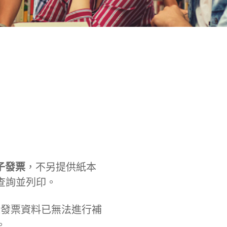
子發票
，不另提供紙本
查詢並列印。
開立之發票資料已無法進行補
。