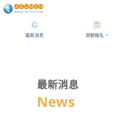
最新消息
測驗報名
最新消息
News